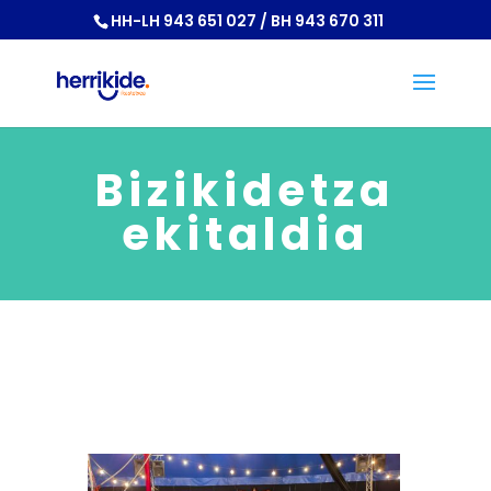
HH-LH 943 651 027 / BH 943 670 311
Bizikidetza
ekitaldia