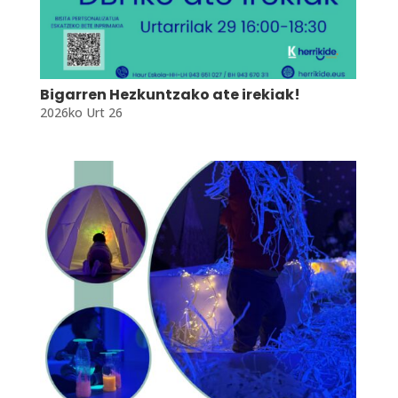
Bigarren Hezkuntzako ate irekiak!
2026ko Urt 26