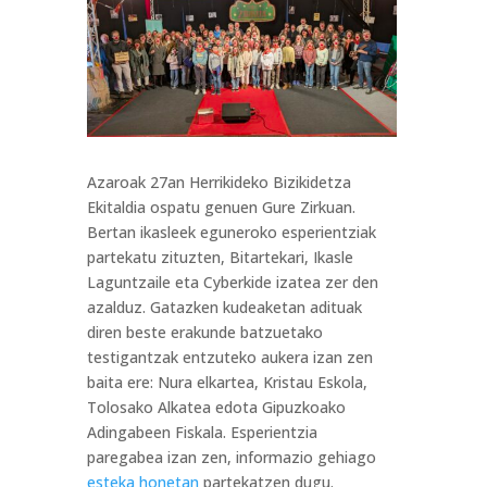
Azaroak 27an Herrikideko Bizikidetza
Ekitaldia ospatu genuen Gure Zirkuan.
Bertan ikasleek eguneroko esperientziak
partekatu zituzten, Bitartekari, Ikasle
Laguntzaile eta Cyberkide izatea zer den
azalduz. Gatazken kudeaketan adituak
diren beste erakunde batzuetako
testigantzak entzuteko aukera izan zen
baita ere: Nura elkartea, Kristau Eskola,
Tolosako Alkatea edota Gipuzkoako
Adingabeen Fiskala. Esperientzia
paregabea izan zen, informazio gehiago
esteka honetan
partekatzen dugu.