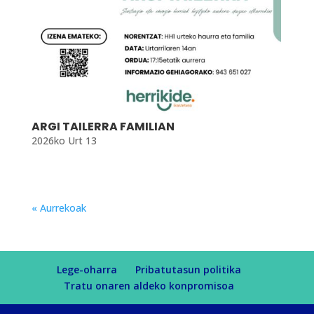
ARGI TAILERRA FAMILIAN
2026ko Urt 13
« Aurrekoak
Lege-oharra
Pribatutasun politika
Tratu onaren aldeko konpromisoa