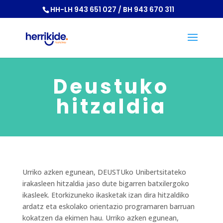
HH-LH 943 651 027 / BH 943 670 311
Deustuko
hitzaldia
Urriko azken egunean, DEUSTUko Unibertsitateko
irakasleen hitzaldia jaso dute bigarren batxilergoko
ikasleek. Etorkizuneko ikasketak izan dira hitzaldiko
ardatz eta eskolako orientazio programaren barruan
kokatzen da ekimen hau. Urriko azken egunean,