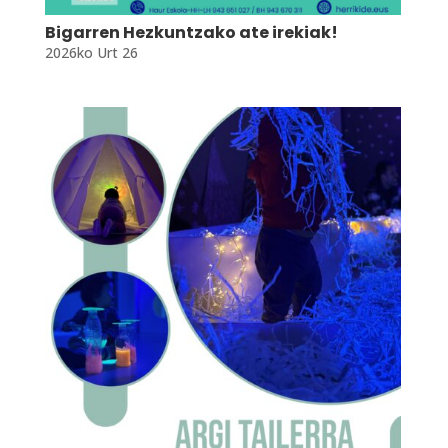
Bigarren Hezkuntzako ate irekiak!
2026ko Urt 26