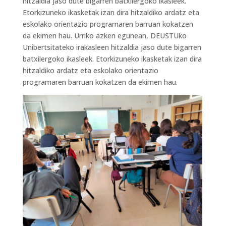
hitzaldia jaso dute bigarren batxilergoko ikasleek.
Etorkizuneko ikasketak izan dira hitzaldiko ardatz eta
eskolako orientazio programaren barruan kokatzen
da ekimen hau. Urriko azken egunean, DEUSTUko
Unibertsitateko irakasleen hitzaldia jaso dute bigarren
batxilergoko ikasleek. Etorkizuneko ikasketak izan dira
hitzaldiko ardatz eta eskolako orientazio
programaren barruan kokatzen da ekimen hau.