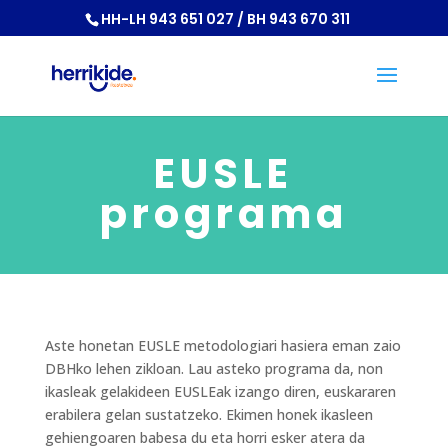
HH-LH 943 651 027 / BH 943 670 311
EUSLE
programa
Aste honetan EUSLE metodologiari hasiera eman zaio
DBHko lehen zikloan. Lau asteko programa da, non
ikasleak gelakideen EUSLEak izango diren, euskararen
erabilera gelan sustatzeko. Ekimen honek ikasleen
gehiengoaren babesa du eta horri esker atera da