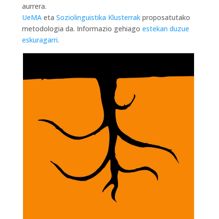
aurrera.
UeMA
eta
Soziolinguistika Klusterrak
proposatutako
metodologia da. Informazio gehiago
estekan duzue
eskuragarri
.