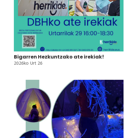
Bigarren Hezkuntzako ate irekiak!
2026ko Urt 26