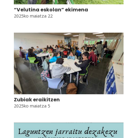
“Velutina eskolan” ekimena
2025ko maiatza 22
Zubiak eraikitzen
2025ko maiatza 5