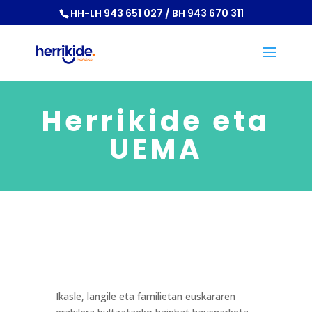
HH-LH 943 651 027 / BH 943 670 311
Herrikide eta
UEMA
Ikasle, langile eta familietan euskararen