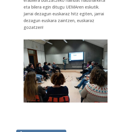
erabilera bultzatzeko hainbat hausnarketa
eta bilera egin ditugu UEMAren eskutik.
Jarrai dezagun euskaraz hitz egiten, jarrai
dezagun euskara zaintzen, euskaraz
gozatzen!