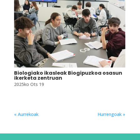
Biologiako ikasleak Biogipuzkoa osasun
ikerketa zentruan
2025ko Ots 19
« Aurrekoak
Hurrengoak »