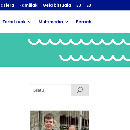
asiera
Familiak
Gela birtuala
EU
ES
Zerbitzuak
Multimedia
Berriak