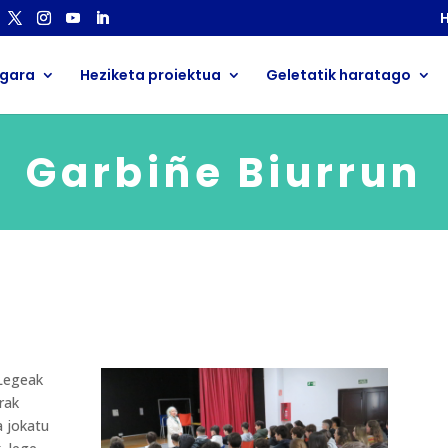
H
 gara
Heziketa proiektua
Geletatik haratago
Garbiñe Biurrun
 Legeak
rak
a jokatu