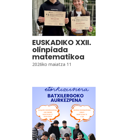
EUSKADIKO XXII.
olinpiada
matematikoa
2026ko maiatza 11