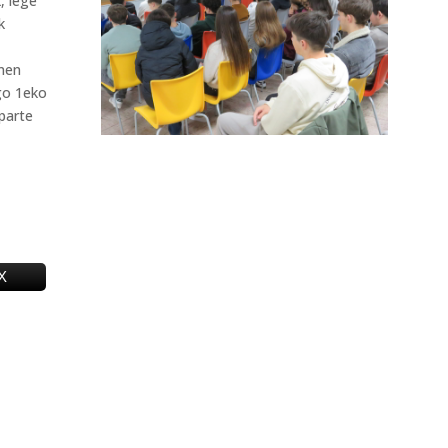
, lege
k
onen
go 1eko
parte
X