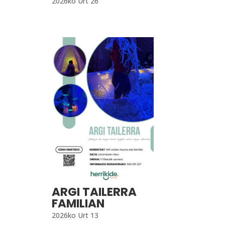
2026ko Urt 26
ARGI TAILERRA
FAMILIAN
2026ko Urt 13