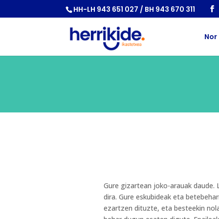
HH-LH 943 651 027 / BH 943 670 311
Nor
Gure gizartean joko-arauak daude.
dira. Gure eskubideak eta betebehar
ezartzen dituzte, eta besteekin nol