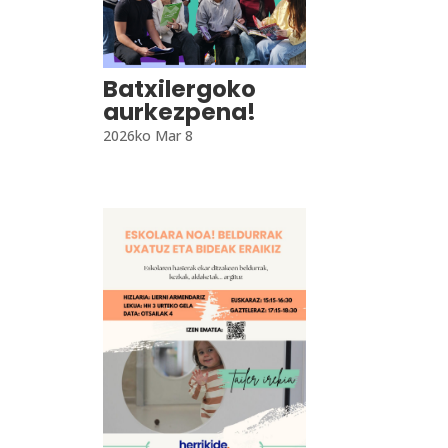
Batxilergoko
aurkezpena!
2026ko Mar 8