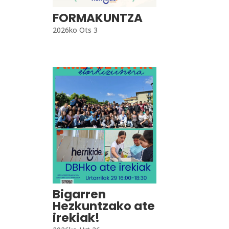
FORMAKUNTZA
2026ko Ots 3
Bigarren
Hezkuntzako ate
irekiak!