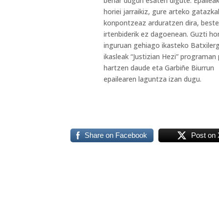
behar dugun esaten digute. Epaileak
horiei jarraikiz, gure arteko gatazka
konpontzeaz arduratzen dira, beste
irtenbiderik ez dagoenean. Guzti h
inguruan gehiago ikasteko Batxiler
ikasleak “Justizian Hezi” programan 
hartzen daude eta Garbiñe Biurrun
epailearen laguntza izan dugu.
Share on Facebook
Post on 