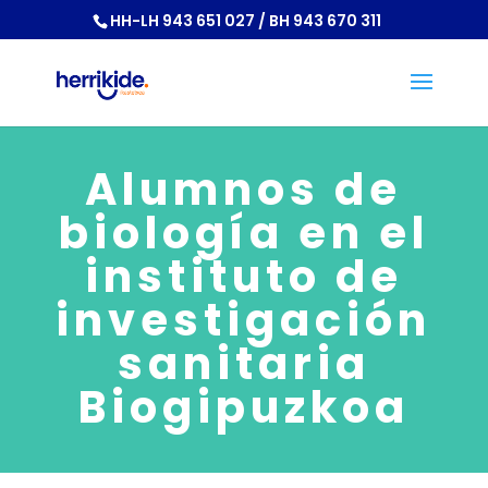
HH-LH 943 651 027 / BH 943 670 311
Alumnos de
biología en el
instituto de
investigación
sanitaria
Biogipuzkoa