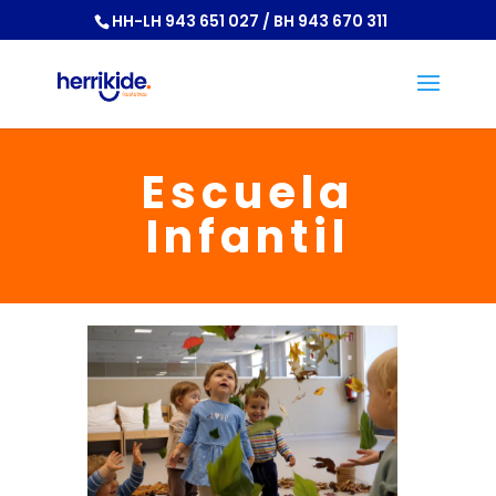
HH-LH 943 651 027 / BH 943 670 311
Escuela
Infantil