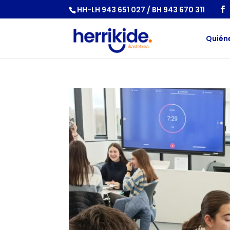
HH-LH 943 651 027 / BH 943 670 311
Quién