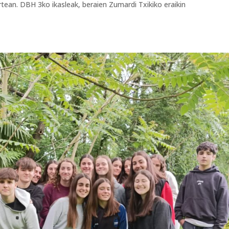
tean. DBH 3ko ikasleak, beraien Zumardi Txikiko eraikin