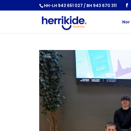
HH-LH 943 651 027 / BH 943 670 311
Nor