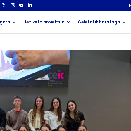
H
 gara
Heziketa proiektua
Geletatik haratago