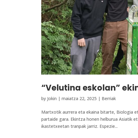
“Velutina eskolan” ek
by
Jokin
|
maiatza 22, 2025
|
Berriak
Martxotik aurrera eta ekaina bitarte, Biologia 
partaide gara. Ekintza honen helburua Asiatik et
ikastetxeetan tranpak jarriz. Espezie...