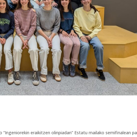
o “Ingeniorekin eraikitzen olinpiadan” Estatu mailako semifinalean pa