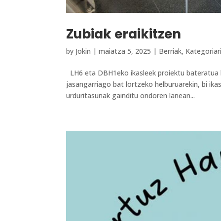
Zubiak eraikitzen
by
Jokin
|
maiatza 5, 2025
|
Berriak
,
Kategoriar
LH6 eta DBH1eko ikasleek proiektu bateratua h
jasangarriago bat lortzeko helburuarekin, bi ika
urduritasunak gainditu ondoren lanean...