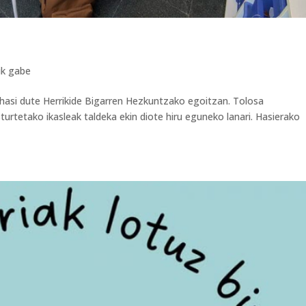
ik gabe
asi dute Herrikide Bigarren Hezkuntzako egoitzan. Tolosa
sturtetako ikasleak taldeka ekin diote hiru eguneko lanari. Hasierako