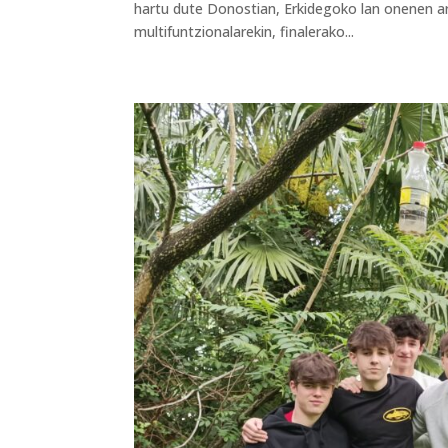
hartu dute Donostian, Erkidegoko lan onenen ar
multifuntzionalarekin, finalerako...