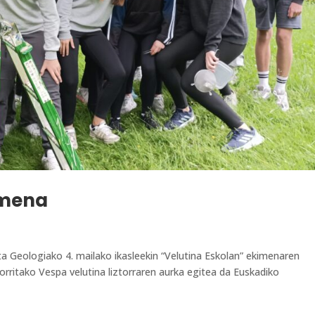
imena
eta Geologiako 4. mailako ikasleekin “Velutina Eskolan” ekimenaren
orritako Vespa velutina liztorraren aurka egitea da Euskadiko