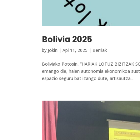
Bolivia 2025
by
Jokin
|
Api 11, 2025
|
Berriak
Boliviako Potosín, “HARIAK LOTUZ BIZITZAK SO
emango die, haien autonomia ekonomikoa sust
espazio seguru bat izango dute, artisautza...