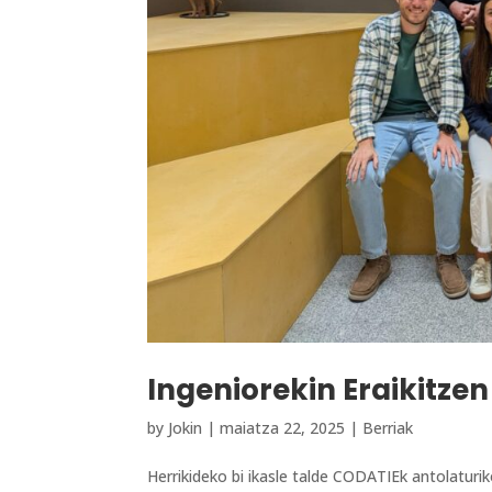
Ingeniorekin Eraikitzen
by
Jokin
|
maiatza 22, 2025
|
Berriak
Herrikideko bi ikasle talde CODATIEk antolaturik