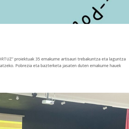
RTUZ” proiektuak 35 emakume artisauri trebakuntza eta laguntza
atzeko. Pobrezia eta bazterketa jasaten duten emakume hauek