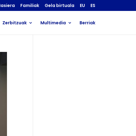
asiera
Familiak
Gela birtuala
EU
ES
Zerbitzuak
Multimedia
Berriak