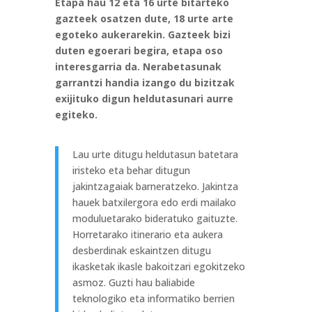
Etapa hau 12 eta 16 urte bitarteko
gazteek osatzen dute, 18 urte arte
egoteko aukerarekin. Gazteek bizi
duten egoerari begira, etapa oso
interesgarria da. Nerabetasunak
garrantzi handia izango du bizitzak
exijituko digun heldutasunari aurre
egiteko.
Lau urte ditugu heldutasun batetara
iristeko eta behar ditugun
jakintzagaiak barneratzeko. Jakintza
hauek batxilergora edo erdi mailako
moduluetarako bideratuko gaituzte.
Horretarako itinerario eta aukera
desberdinak eskaintzen ditugu
ikasketak ikasle bakoitzari egokitzeko
asmoz. Guzti hau baliabide
teknologiko eta informatiko berrien