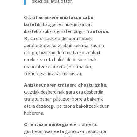
bidez baliatua dator.
Guzti hau aukera
aniztasun zabal
batetik
. Laugarren hizkuntza bat
ikasteko aukera ematen dugu:
frantsesa
.
Baita ere ikasketa denbora hobeki
aprobetxatzeko zenbait teknika ikasten
ditugu, bizitzan defendatzeko zenbait
errekurtso eta baliabide desberdinak
maneiatzeko aukera (informatika,
teknologia, irratia, telebista).
Aniztasunaren trataera ahaztu gabe
.
Guztiak desberdinak gara eta desberdin
tratatu behar gaituzte, horrela bakarrik
atera dezakegu pertsona bakoitzetik duen
hoberena.
Orientazio mintegia
ere momentu
guztietan ikasle eta gurasoen zerbitzura