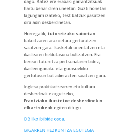
dago. Batez ere erabaki garrantzitsuak
hartu behar diren uneetan. Guzti honetan
lagungarri izateko, test batzuk pasatzen
dira adin desberdinetan.
Horregatik,
tutoretzako saioetan
bakoitzaren arazoetara gerturatzen
saiatzen gara. Ikasketak orientatzen eta
ikaslearen heldutasuna bultzatzen. Era
berean tutoretza pertsonalaren bidez,
ikasleenganako eta gurasoekiko
gertutasun bat adierazten saiatzen gara.
Inglesa praktikatzearren eta kultura
desberdinak ezagutzeko,
Frantziako ikastetxe desberdinekin
elkartrukeak
egiten ditugu.
DBHko ibilbide osoa.
BIGARREN HEZKUNTZA EGUTEGIA