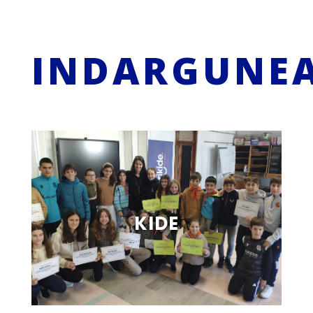
INDARGUNE
KIDE