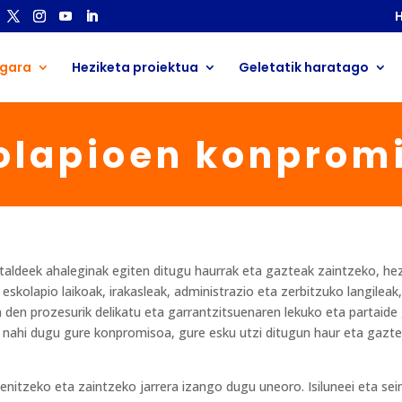
H
 gara
Heziketa proiektua
Geletatik haratago
olapioen konprom
aldeek ahaleginak egiten ditugu haurrak eta gazteak zaintzeko, hezt
 eskolapio laikoak, irakasleak, administrazio eta zerbitzuko langilea
 den prozesurik delikatu eta garrantzitsuenaren lekuko eta partaide 
in nahi dugu gure konpromisoa, gure esku utzi ditugun haur eta gazt
enitzeko eta zaintzeko jarrera izango dugu uneoro. Isiluneei eta sein