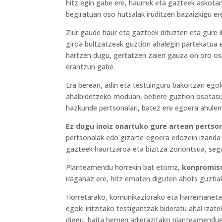
hitz egin gabe ere, haurrek eta gazteek askotan
begiratuan oso hutsalak iruditzen bazaizkigu er
Ziur gaude haur eta gazteek dituzten eta gure i
giroa bultzatzeak guztion ahalegin partekatua 
hartzen dugu, gertatzen zaien gauza on oro osp
erantzun gabe.
Era berean, adin eta testuinguru bakoitzari ego
ahalbidetzeko moduan, betiere guztion osotasun
hazkunde pertsonalari, batez ere egoera ahulen
Ez dugu inoiz onartuko gure artean pertso
pertsonalak edo gizarte-egoera edozein izanda 
gazteek haurtzaroa eta bizitza zoriontsua, se
Planteamendu horrekin bat etorriz,
konpromis
iraganaz ere, hitz ematen diguten ahots guztia
Horretarako, komunikaziorako eta harremanetara
egoki iritzitako testigantzak bideratu ahal izat
diegu, baita hemen adierazitako planteamendueki