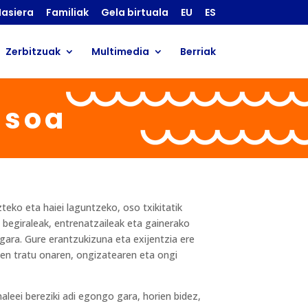
asiera
Familiak
Gela birtuala
EU
ES
Zerbitzuak
Multimedia
Berriak
isoa
eko eta haiei laguntzeko, oso txikitatik
k, begiraleak, entrenatzaileak eta gainerako
gara. Gure erantzukizuna eta exijentzia ere
een tratu onaren, ongizatearen eta ongi
aleei bereziki adi egongo gara, horien bidez,