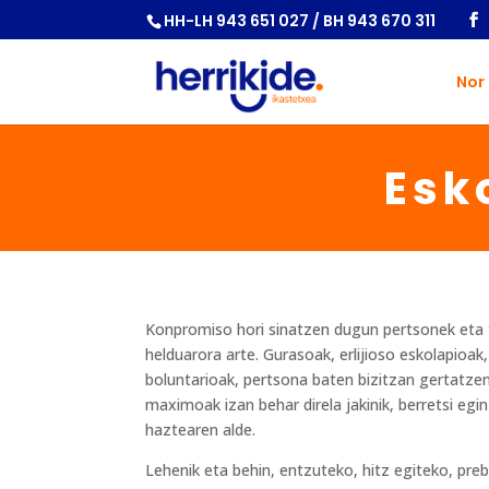
HH-LH 943 651 027 / BH 943 670 311
Nor
Esk
Konpromiso hori sinatzen dugun pertsonek eta t
helduarora arte. Gurasoak, erlijioso eskolapioak,
boluntarioak, pertsona baten bizitzan gertatzen
maximoak izan behar direla jakinik, berretsi eg
haztearen alde.
Lehenik eta behin, entzuteko, hitz egiteko, preb