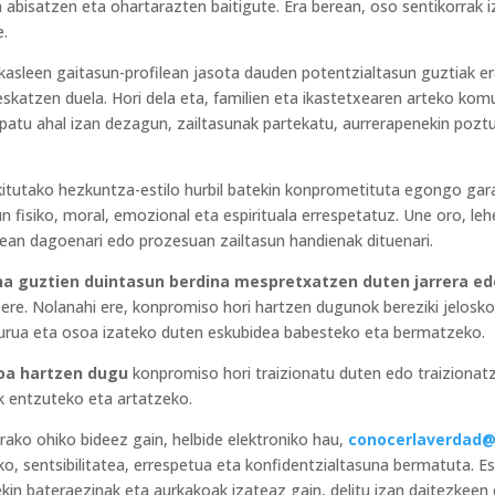
 abisatzen eta ohartarazten baitigute. Era berean, oso sentikorrak 
e.
kasleen gaitasun-profilean jasota dauden potentzialtasun guztiak e
eskatzen duela. Hori dela eta, familien eta ikastetxearen arteko ko
atu ahal izan dezagun, zailtasunak partekatu, aurrerapenekin poztu
kitutako hezkuntza-estilo hurbil batekin konprometituta egongo gara
 fisiko, moral, emozional eta espirituala errespetatuz. Une oro, 
ean dagoenari edo prozesuan zailtasun handienak dituenari.
na guztien duintasun berdina mespretxatzen duten jarrera ed
ere. Nolanahi ere, konpromiso hori hartzen dugunok bereziki jelosk
gurua eta osoa izateko duten eskubidea babesteko eta bermatzeko.
oa hartzen dugu
konpromiso hori traizionatu duten edo traizionatz
k entzuteko eta artatzeko.
ko ohiko bideez gain, helbide elektroniko hau,
conocerlaverdad@
eko, sentsibilitatea, errespetua eta konfidentzialtasuna bermatuta. 
n bateraezinak eta aurkakoak izateaz gain, delitu izan daitezkeen eg