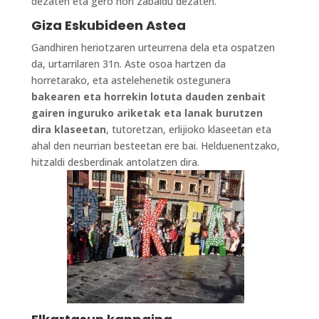
dezaten eta gero hori zabaldu dezaten.
Giza Eskubideen Astea
Gandhiren heriotzaren urteurrena dela eta ospatzen
da, urtarrilaren 31n. Aste osoa hartzen da
horretarako, eta astelehenetik ostegunera
bakearen eta horrekin lotuta dauden zenbait
gairen inguruko ariketak eta lanak burutzen
dira klaseetan
, tutoretzan, erlijioko klaseetan eta
ahal den neurrian besteetan ere bai. Helduenentzako,
hitzaldi desberdinak antolatzen dira.