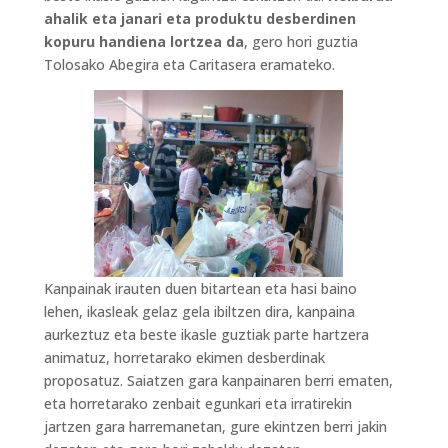
ahalik eta janari eta produktu desberdinen
kopuru handiena lortzea da
, gero hori guztia
Tolosako Abegira eta Caritasera eramateko.
Kanpainak irauten duen bitartean eta hasi baino
lehen, ikasleak gelaz gela ibiltzen dira, kanpaina
aurkeztuz eta beste ikasle guztiak parte hartzera
animatuz, horretarako ekimen desberdinak
proposatuz. Saiatzen gara kanpainaren berri ematen,
eta horretarako zenbait egunkari eta irratirekin
jartzen gara harremanetan, gure ekintzen berri jakin