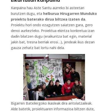
Elkartasun kanpaina
Kanpaina hau Aste Santu aurreko bi asteetan
burutzen dugu, eta
helburua Hirugarren Munduko
proiektu baterako dirua biltzea izaten da
.
Proiektu hori ondo ezagutzen saiatzen gara, gero
denoi aurkezteko. Proiektua ekintza konkretua izan
dadin bilatzen dugu (eraikuntza bat egin, material
jakin bat, tresna berriak erosi…), jendeak ikus dezan
gauza zehatz bat lortu nahi dela.
Bigarren Batxilergoko ikasleak dira antolatzaileak.
Alde batetik, proiektuaren informazioa biltzen dute,