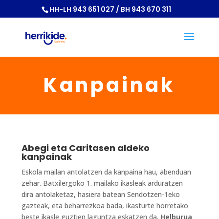
HH-LH 943 651 027 / BH 943 670 311
Kanpainak
Abegi eta Caritasen aldeko
kanpainak
Eskola mailan antolatzen da kanpaina hau, abenduan
zehar. Batxilergoko 1. mailako ikasleak arduratzen
dira antolaketaz, hasiera batean Sendotzen-1eko
gazteak, eta beharrezkoa bada, ikasturte horretako
beste ikasle guztien laguntza eskatzen da.
Helburua