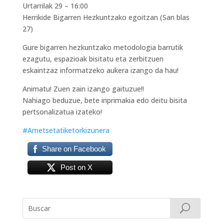
️Urtarrilak 29 – 16:00
Herrikide Bigarren Hezkuntzako egoitzan (San blas
27)
Gure bigarren hezkuntzako metodologia barrutik
ezagutu, espazioak bisitatu eta zerbitzuen
eskaintzaz informatzeko aukera izango da hau!
Animatu! Zuen zain izango gaituzue!!
Nahiago beduzue, bete inprimakia edo deitu bisita
pertsonalizatua izateko!
#Ametsetatiketorkizunera
Share on Facebook
Post on X