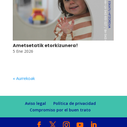
Ametsetatik etorkizunera!
5 Ene 2026
« Aurrekoak
Aviso legal
Política de privacidad
Compromiso por el buen trato