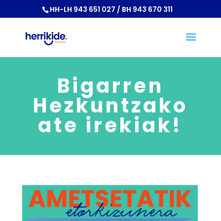
HH-LH 943 651 027 / BH 943 670 311
Bigarren
Hezkuntzako
ate irekiak!