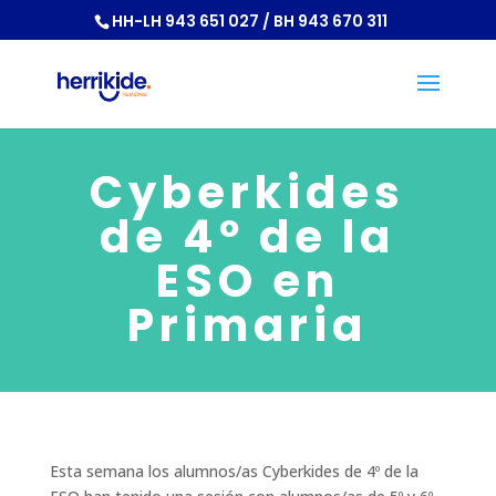
HH-LH 943 651 027 / BH 943 670 311
Cyberkides
de 4º de la
ESO en
Primaria
Esta semana los alumnos/as Cyberkides de 4º de la