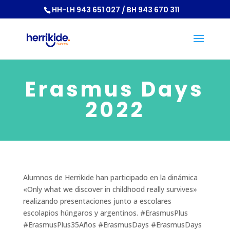
HH-LH 943 651 027 / BH 943 670 311
Erasmus Days
2022
Alumnos de Herrikide han participado en la dinámica
«Only what we discover in childhood really survives»
realizando presentaciones junto a escolares
escolapios húngaros y argentinos. #ErasmusPlus
#ErasmusPlus35Años #ErasmusDays #ErasmusDays