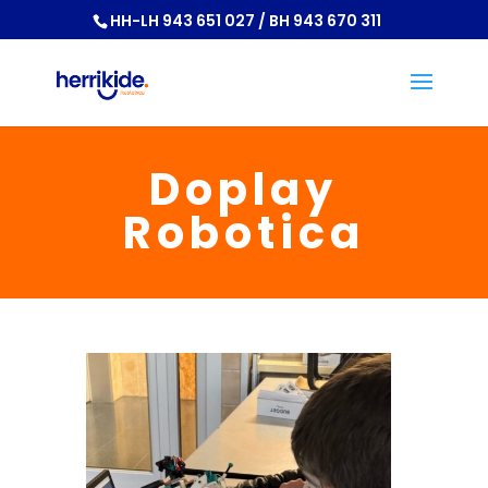
HH-LH 943 651 027 / BH 943 670 311
Doplay
Robotica