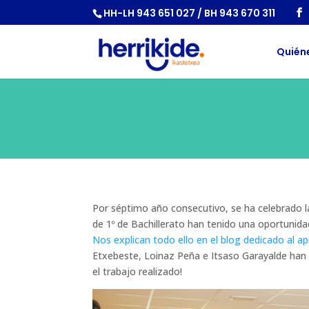
HH-LH 943 651 027 / BH 943 670 311
Quién
Por séptimo año consecutivo, se ha celebrado l
de 1º de Bachillerato han tenido una oportunidad
Nos explican todo ello en el blog dedicado al ap
Etxebeste, Loinaz Peña e Itsaso Garayalde han 
el trabajo realizado!