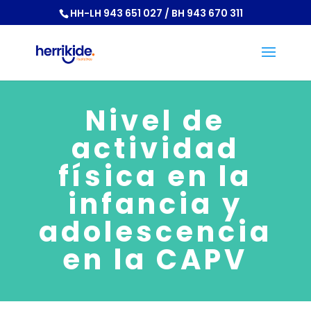
HH-LH 943 651 027 / BH 943 670 311
Nivel de
actividad
física en la
infancia y
adolescencia
en la CAPV