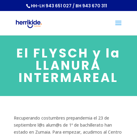
HH-LH 943 651 027 / BH 943 670 311
El FLYSCH y la
LLANURA
INTERMAREAL
Recuperando costumbres prepandemia el 23 de
septiembre l@s alum@s de 1º de bachillerato han
estado en Zumaia. Para empezar, acudimos al Centro