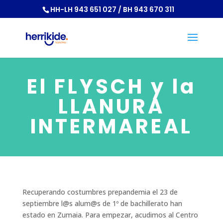
HH-LH 943 651 027 / BH 943 670 311
El FLYSCH y la
LLANURA
INTERMAREAL
Recuperando costumbres prepandemia el 23 de
septiembre l@s alum@s de 1º de bachillerato han
estado en Zumaia. Para empezar, acudimos al Centro