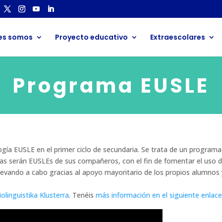
es somos
Proyecto educativo
Extraescolares
Programa EUSLE
ía EUSLE en el primer ciclo de secundaria. Se trata de un programa
s serán EUSLEs de sus compañeros, con el fin de fomentar el uso d
 llevando a cabo gracias al apoyo mayoritario de los propios alumnos 
olinguistika Klusterra
. Tenéis
más información en el siguiente enlace