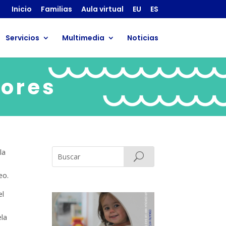
Inicio
Familias
Aula virtual
EU
ES
Servicios
Multimedia
Noticias
ores
la
eo.
l
la