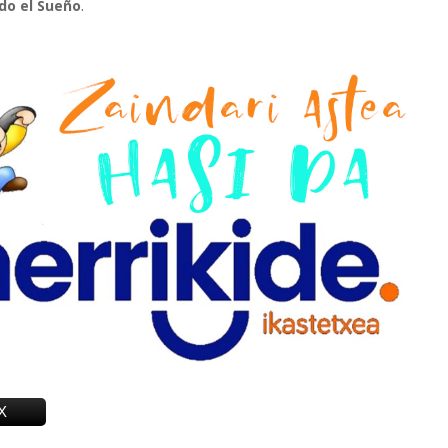
o el Sueño
.
X