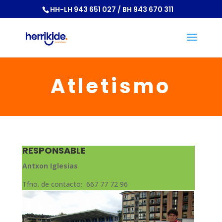
HH-LH 943 651 027 / BH 943 670 311
Atletismo
RESPONSABLE
Antxon Iglesias
Tfno. de contacto: 667 77 72 96