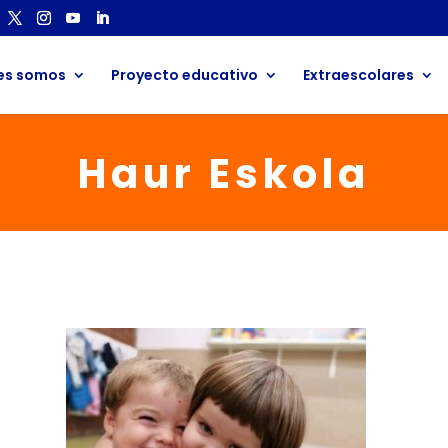
es somos
Proyecto educativo
Extraescolares
Haur Eskola