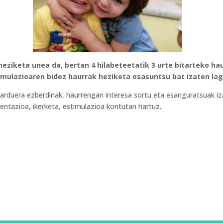
ziketa unea da, bertan 4 hilabeteetatik 3 urte bitarteko ha
timulazioaren bidez haurrak heziketa osasuntsu bat izaten la
iharduera ezberdinak, haurrengan interesa sortu eta esanguratsuak i
entazioa, ikerketa, estimulazioa kontutan hartuz.