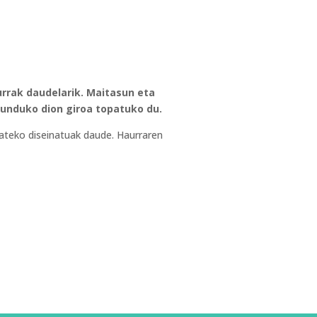
urrak daudelarik. Maitasun eta
gunduko dion giroa topatuko du.
zateko diseinatuak daude. Haurraren