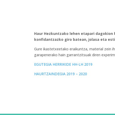
Haur Hezkuntzako lehen etapari dagokion he
konfidantzazko giro batean, jolasa eta es
Gure ikastetxeetako eraikuntza, material zein 
garapenerako hain garrantzitsuak diren experim
EGUTEGIA HERRIKIDE HH-LH 2019
HAURTZAINDEGIA 2019 – 2020