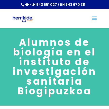
HH-LH 943 651 027 / BH 943 670 311
Alumnos de
biología en el
instituto de
investigación
sanitaria
Biogipuzkoa