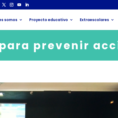
es somos
Proyecto educativo
Extraescolares
para prevenir ac