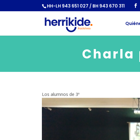
HH-LH 943 651 027 / BH 943 670 311
Quién
Charla 
Los alumnos de 3º