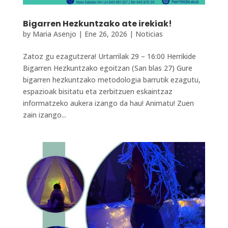
Bigarren Hezkuntzako ate irekiak!
by
Maria Asenjo
|
Ene 26, 2026
|
Noticias
Zatoz gu ezagutzera! ️Urtarrilak 29 – 16:00 Herrikide
Bigarren Hezkuntzako egoitzan (San blas 27) Gure
bigarren hezkuntzako metodologia barrutik ezagutu,
espazioak bisitatu eta zerbitzuen eskaintzaz
informatzeko aukera izango da hau! Animatu! Zuen
zain izango...