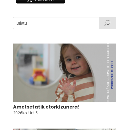
Ametsetatik etorkizunera!
2026ko Urt 5