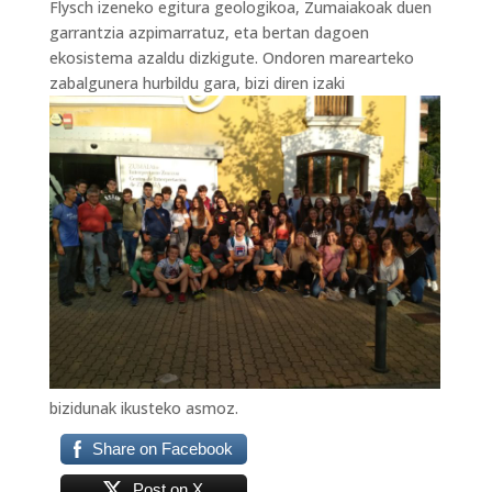
Flysch izeneko egitura geologikoa, Zumaiakoak duen
garrantzia azpimarratuz, eta bertan dagoen
ekosistema azaldu dizkigute. Ondoren marearteko
zabalgunera hurbildu gara, bizi diren izaki
bizidunak ikusteko asmoz.
Share on Facebook
Post on X