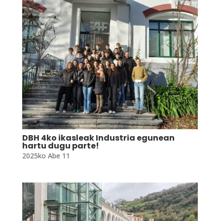
DBH 4ko ikasleak Industria egunean
hartu dugu parte!
2025ko Abe 11