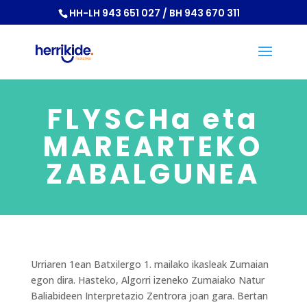
HH-LH 943 651 027 / BH 943 670 311
FLYSCHa eta
MAREARTEKO
ZABALGUNEA
Urriaren 1ean Batxilergo 1. mailako ikasleak Zumaian
egon dira. Hasteko, Algorri izeneko Zumaiako Natur
Baliabideen Interpretazio Zentrora joan gara. Bertan