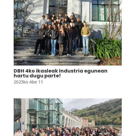
DBH 4ko ikasleak Industria egunean
hartu dugu parte!
2025ko Abe 11