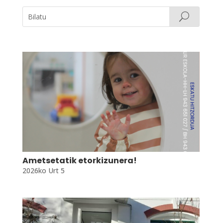
Ametsetatik etorkizunera!
2026ko Urt 5