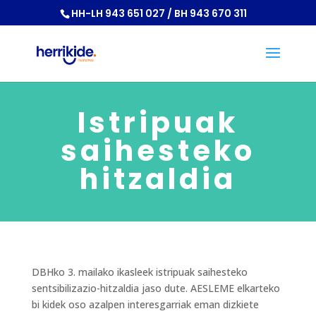
HH-LH 943 651 027 / BH 943 670 311
Istripuak
saihesteko
hitzaldia
DBHko 3. mailako ikasleek istripuak saihesteko
sentsibilizazio-hitzaldia jaso dute. AESLEME elkarteko
bi kidek oso azalpen interesgarriak eman dizkiete