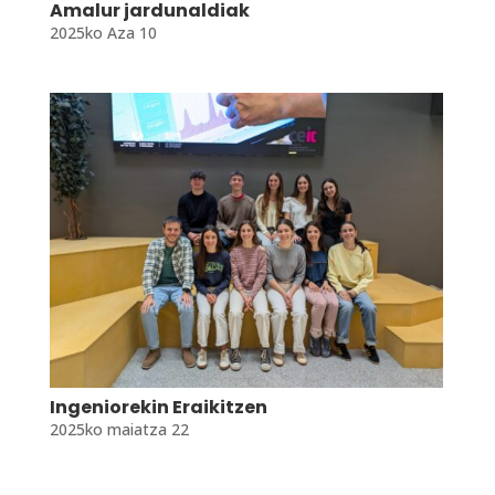
Amalur jardunaldiak
2025ko Aza 10
Ingeniorekin Eraikitzen
2025ko maiatza 22