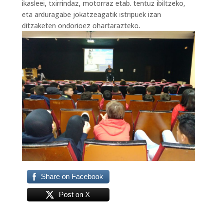
ikasleei, txirrindaz, motorraz etab. tentuz ibiltzeko,
eta arduragabe jokatzeagatik istripuek izan
ditzaketen ondorioez ohartarazteko.
Share on Facebook
Post on X