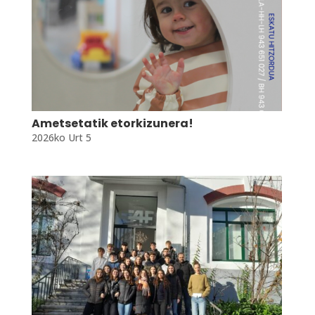
Ametsetatik etorkizunera!
2026ko Urt 5