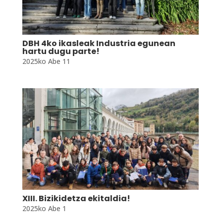
DBH 4ko ikasleak Industria egunean
hartu dugu parte!
2025ko Abe 11
XIII. Bizikidetza ekitaldia!
2025ko Abe 1