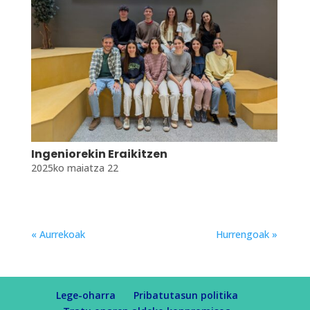
Ingeniorekin Eraikitzen
2025ko maiatza 22
« Aurrekoak
Hurrengoak »
Lege-oharra
Pribatutasun politika