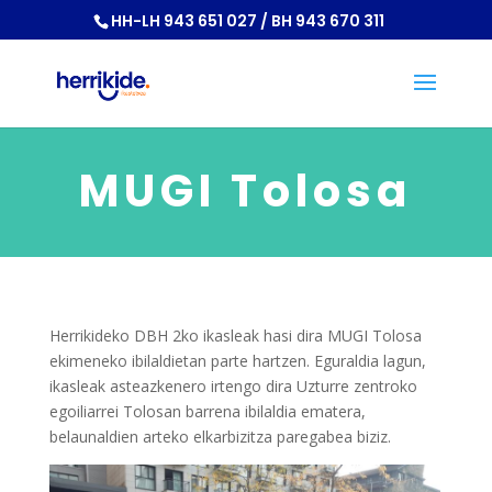
HH-LH 943 651 027 / BH 943 670 311
MUGI Tolosa
Herrikideko DBH 2ko ikasleak hasi dira MUGI Tolosa
ekimeneko ibilaldietan parte hartzen. Eguraldia lagun,
ikasleak asteazkenero irtengo dira Uzturre zentroko
egoiliarrei Tolosan barrena ibilaldia ematera,
belaunaldien arteko elkarbizitza paregabea biziz.