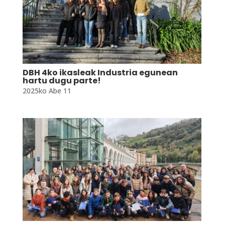
DBH 4ko ikasleak Industria egunean
hartu dugu parte!
2025ko Abe 11