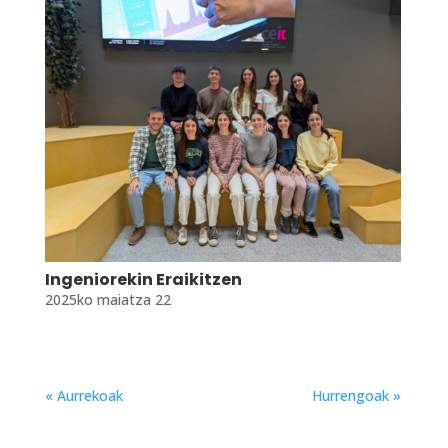
Ingeniorekin Eraikitzen
2025ko maiatza 22
« Aurrekoak
Hurrengoak »