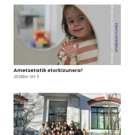
Ametsetatik etorkizunera!
2026ko Urt 5