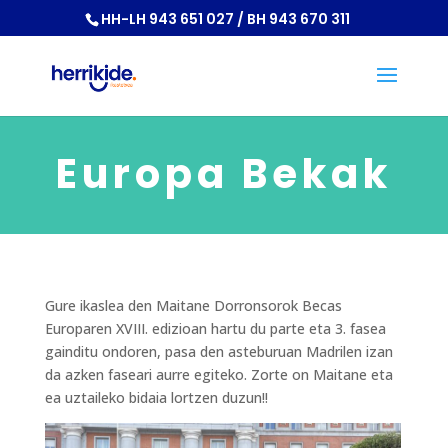
HH-LH 943 651 027 / BH 943 670 311
Europa Bekak
Gure ikaslea den Maitane Dorronsorok Becas
Europaren XVIII. edizioan hartu du parte eta 3. fasea
gainditu ondoren, pasa den asteburuan Madrilen izan
da azken faseari aurre egiteko. Zorte on Maitane eta
ea uztaileko bidaia lortzen duzun!!