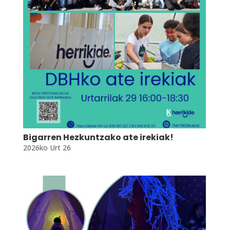
Bigarren Hezkuntzako ate irekiak!
2026ko Urt 26