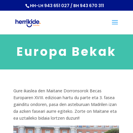
HH-LH 943 651 027 / BH 943 670 311
Europa Bekak
Gure ikaslea den Maitane Dorronsorok Becas
Europaren XVIII. edizioan hartu du parte eta 3. fasea
gainditu ondoren, pasa den asteburuan Madrilen izan
da azken faseari aurre egiteko. Zorte on Maitane eta
ea uztaileko bidaia lortzen duzun!!