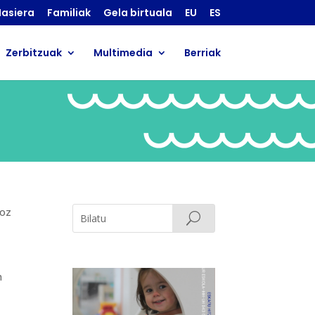
asiera
Familiak
Gela birtuala
EU
ES
Zerbitzuak
Multimedia
Berriak
!
ioz
n