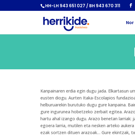
HH-LH 943 651 027 / BH 943 670 311
Nor
Kanpainaren erdia egin dugu jada. Elkartasun ur
eusten diogu. Aurten Itaka-Escolapios fundazi
helburuarekin burutuko dugu gure kanpaina. Bain
gure ingurunea hobetzeko zerbait egitea. Araz
hartu ahal izango dugu. Arazo benetan larriak: j
egoera larria, mutilen eta nesken arteko auker
ezak sortzen dituen arazoak… Gure ekintzak, t