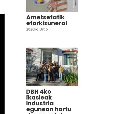
Ametsetatik
etorkizunera!
2026ko Urt 5
DBH 4ko
ikasleak
Industria
egunean hartu