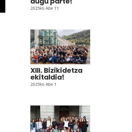
dugu parte!
2025ko Abe 11
XIII. Bizikidetza
ekitaldia!
2025ko Abe 1