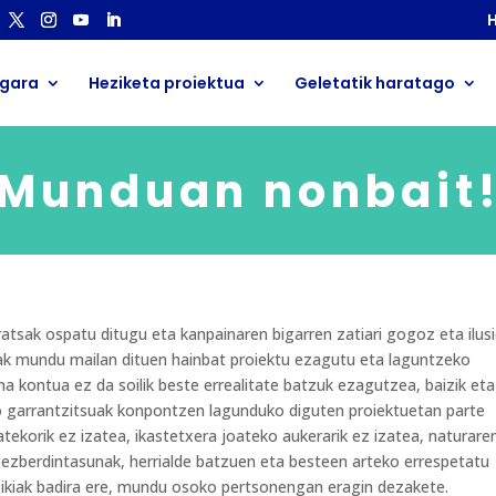
H
 gara
Heziketa proiektua
Geletatik haratago
Munduan nonbait
ratsak ospatu ditugu eta kanpainaren bigarren zatiari gogoz eta ilus
oak mundu mailan dituen hainbat proiektu ezagutu eta laguntzeko
a kontua ez da soilik beste errealitate batzuk ezagutzea, baizik eta
o garrantzitsuak konpontzen lagunduko diguten proiektuetan parte
atekorik ez izatea, ikastetxera joateko aukerarik ez izatea, naturare
a ezberdintasunak, herrialde batzuen eta besteen arteko errespetatu
xikiak badira ere, mundu osoko pertsonengan eragin dezakete.