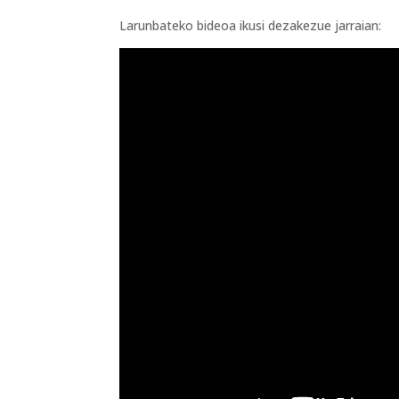
Larunbateko bideoa ikusi dezakezue jarraian: