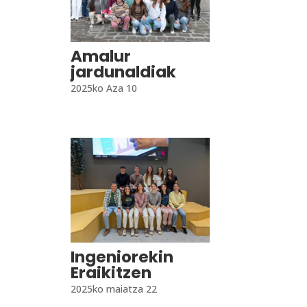
Amalur
jardunaldiak
2025ko Aza 10
Ingeniorekin
Eraikitzen
2025ko maiatza 22