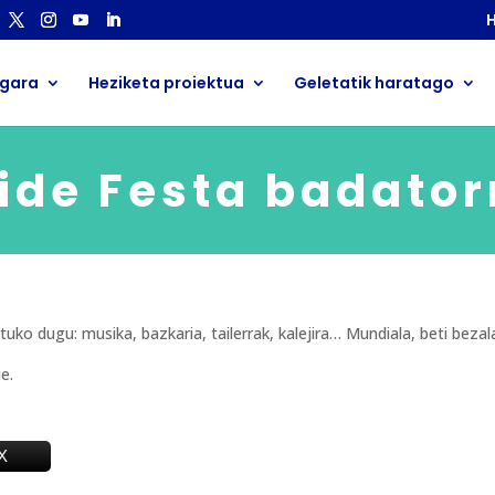
H
 gara
Heziketa proiektua
Geletatik haratago
ide Festa badator
uko dugu: musika, bazkaria, tailerrak, kalejira… Mundiala, beti bezala
e.
X