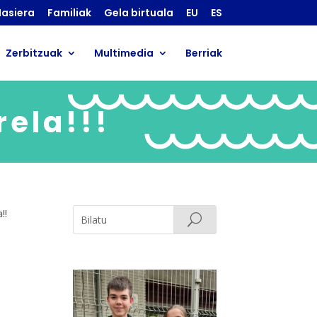
asiera
Familiak
Gela birtuala
EU
ES
Zerbitzuak
Multimedia
Berriak
rela!!!
!!