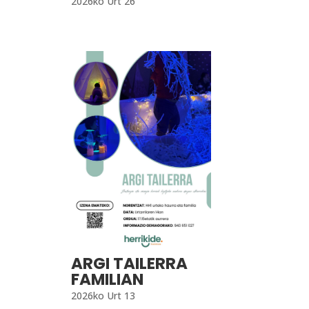
2026ko Urt 26
ARGI TAILERRA
FAMILIAN
2026ko Urt 13