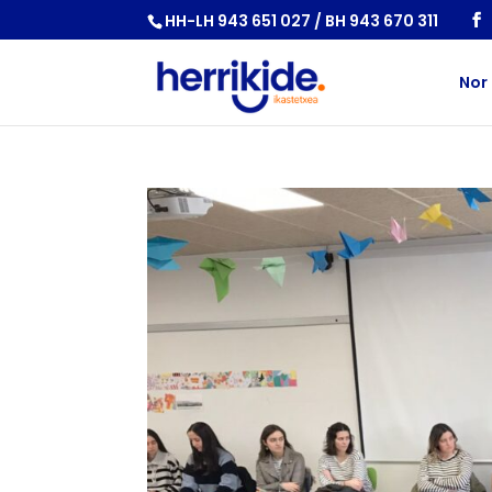
HH-LH 943 651 027 / BH 943 670 311
Nor