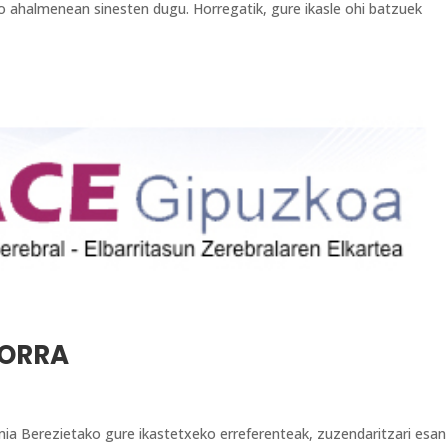
ko ahalmenean sinesten dugu. Horregatik, gure ikasle ohi batzuek
KORRA
a Berezietako gure ikastetxeko erreferenteak, zuzendaritzari esan