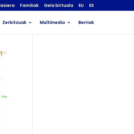
asiera
Familiak
Gela birtuala
EU
ES
Zerbitzuak
Multimedia
Berriak