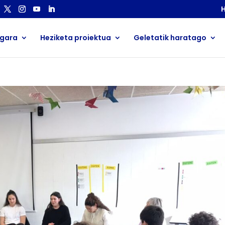
H
 gara
Heziketa proiektua
Geletatik haratago