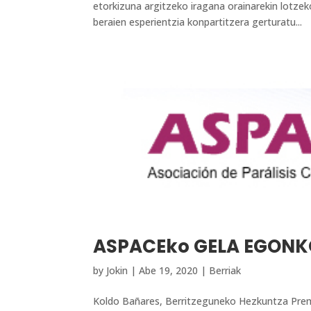
etorkizuna argitzeko iragana orainarekin lotze
beraien esperientzia konpartitzera gerturatu...
ASPACEko GELA EGON
by
Jokin
|
Abe 19, 2020
|
Berriak
Koldo Bañares, Berritzeguneko Hezkuntza Premi