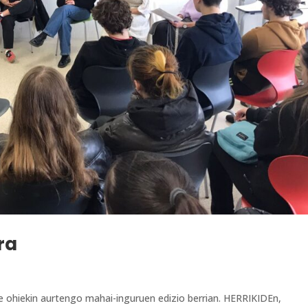
ra
le ohiekin aurtengo mahai-inguruen edizio berrian. HERRIKIDEn,