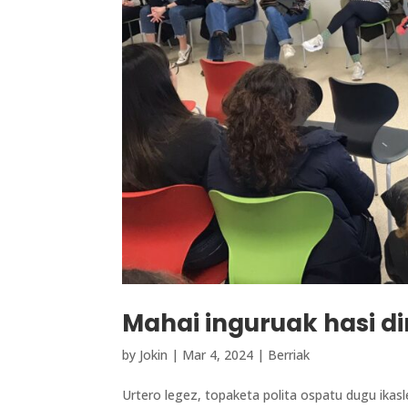
Mahai inguruak hasi di
by
Jokin
|
Mar 4, 2024
|
Berriak
Urtero legez, topaketa polita ospatu dugu ikas