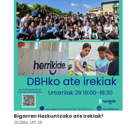
Bigarren Hezkuntzako ate irekiak!
2026ko Urt 26