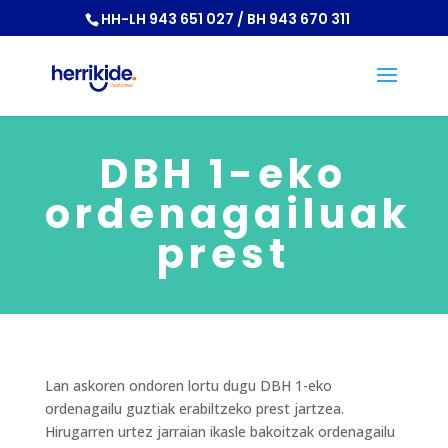
HH-LH 943 651 027 / BH 943 670 311
DBH 1-eko
ordenagailuak
prest
Lan askoren ondoren lortu dugu DBH 1-eko
ordenagailu guztiak erabiltzeko prest jartzea.
Hirugarren urtez jarraian ikasle bakoitzak ordenagailu