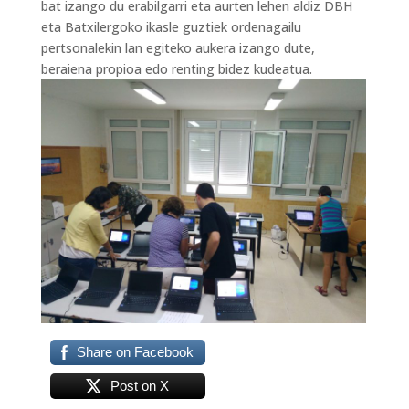
bat izango du erabilgarri eta aurten lehen aldiz DBH
eta Batxilergoko ikasle guztiek ordenagailu
pertsonalekin lan egiteko aukera izango dute,
beraiena propioa edo renting bidez kudeatua.
Share on Facebook
Post on X