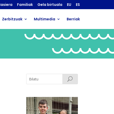
asiera
Familiak
Gela birtuala
EU
ES
Zerbitzuak
Multimedia
Berriak
a