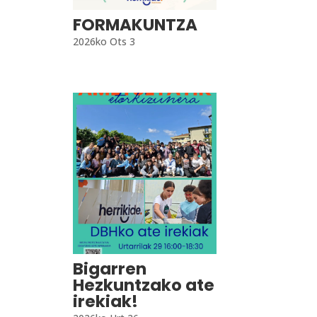
FORMAKUNTZA
2026ko Ots 3
Bigarren
Hezkuntzako ate
irekiak!