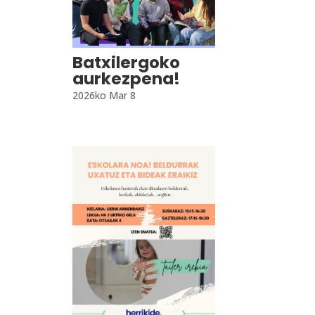
Batxilergoko
aurkezpena!
2026ko Mar 8