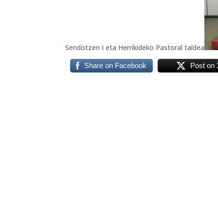
Sendotzen I eta Herrikideko Pastoral taldea
Share on Facebook
Post on 