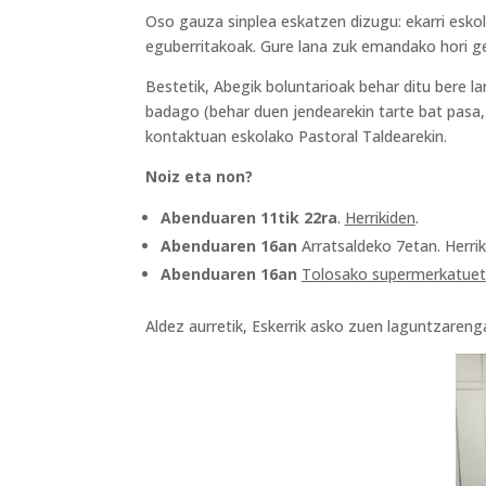
Oso gauza sinplea eskatzen dizugu: ekarri eskol
eguberritakoak. Gure lana zuk emandako hori ge
Bestetik, Abegik boluntarioak behar ditu bere l
badago (behar duen jendearekin tarte bat pasa, 
kontaktuan eskolako Pastoral Taldearekin.
Noiz eta non?
Abenduaren 11tik 22ra
.
Herrikiden
.
Abenduaren 16an
Arratsaldeko 7etan. Herri
Abenduaren 16an
Tolosako supermerkatue
Aldez aurretik, Eskerrik asko zuen laguntzarenga