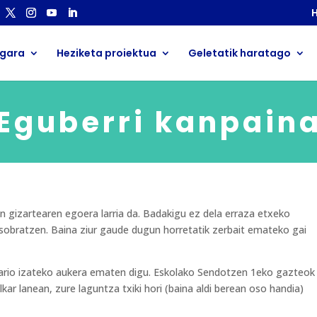
H
 gara
Heziketa proiektua
Geletatik haratago
Eguberri kanpain
n gizartearen egoera larria da. Badakigu ez dela erraza etxeko
sobratzen. Baina ziur gaude dugun horretatik zerbait emateko gai
lidario izateko aukera ematen digu. Eskolako Sendotzen 1eko gazteok
kar lanean, zure laguntza txiki hori (baina aldi berean oso handia)