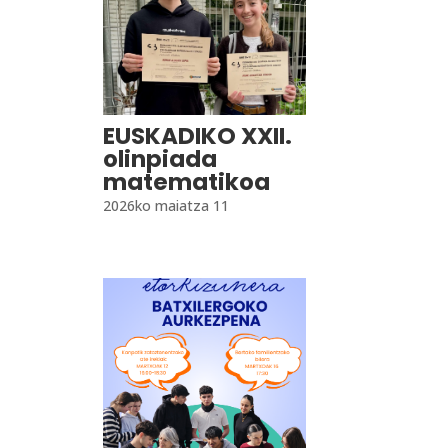
EUSKADIKO XXII.
olinpiada
matematikoa
2026ko maiatza 11