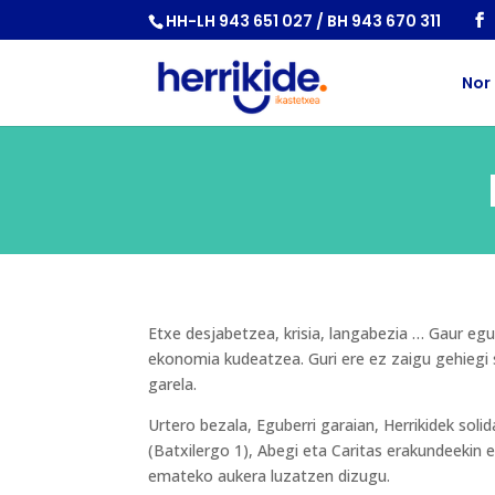
HH-LH 943 651 027 / BH 943 670 311
Nor
Etxe desjabetzea, krisia, langabezia … Gaur egu
ekonomia kudeatzea. Guri ere ez zaigu gehiegi 
garela.
Urtero bezala, Eguberri garaian, Herrikidek so
(Batxilergo 1), Abegi eta Caritas erakundeekin el
emateko aukera luzatzen dizugu.