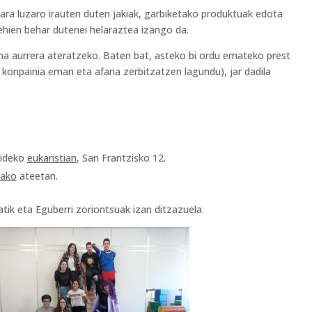
ara luzaro irauten duten jakiak, garbiketako produktuak edota
hien behar dutenei helaraztea izango da.
ana aurrera ateratzeko. Baten bat, asteko bi ordu emateko prest
konpainia eman eta afaria zerbitzatzen lagundu), jar dadila
kideko
eukaristian
, San Frantzisko 12.
tako
ateetan.
tik eta Eguberri zoriontsuak izan ditzazuela.