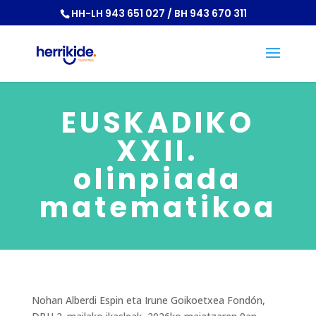
HH-LH 943 651 027 / BH 943 670 311
EUSKADIKO
XXII.
olinpiada
matematikoa
Nohan Alberdi Espin eta Irune Goikoetxea Fondón,