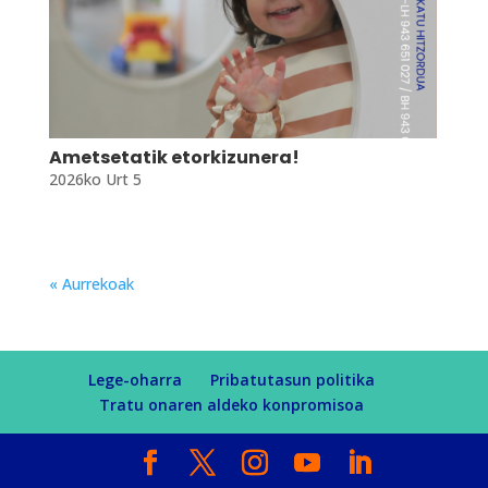
Ametsetatik etorkizunera!
2026ko Urt 5
« Aurrekoak
Lege-oharra
Pribatutasun politika
Tratu onaren aldeko konpromisoa