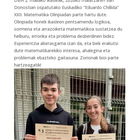
DBH 2. mailako ikasleak, 2026ko maiatzaren 9an
Donostian ospatutako Euskadiko “Eduardo Chillida”
XXII. Matematika Olinpiadan parte hartu dute.
Olinpiada honek ikasleen pentsamendu logikoa,
sormena eta arrazoiketa matematikoa sustatzea du
helburu, erronka eta problema desberdinen bidez.
Esperientzia aberasgarria izan da, eta biek erakutsi
dute matematikarekiko interesa, ahalegina eta
problemak ebazteko gaitasuna. Zorionak bioi parte
hartzeagatik!