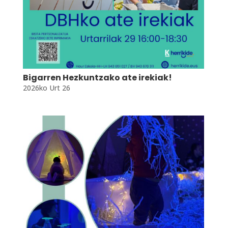
Bigarren Hezkuntzako ate irekiak!
2026ko Urt 26