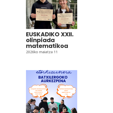
EUSKADIKO XXII.
olinpiada
matematikoa
2026ko maiatza 11