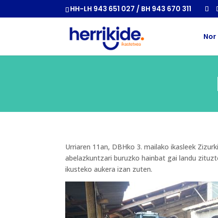
HH-LH 943 651 027 / BH 943 670 311
Nor
Urriaren 11an, DBHko 3. mailako ikasleek Zizurki
abelazkuntzari buruzko hainbat gai landu zituz
ikusteko aukera izan zuten.