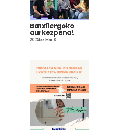
Batxilergoko
aurkezpena!
2026ko Mar 8