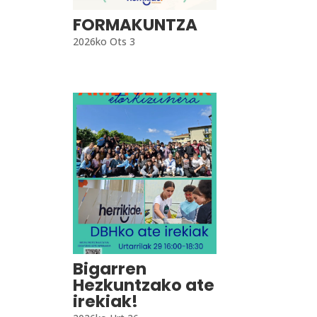
FORMAKUNTZA
2026ko Ots 3
Bigarren
Hezkuntzako ate
irekiak!