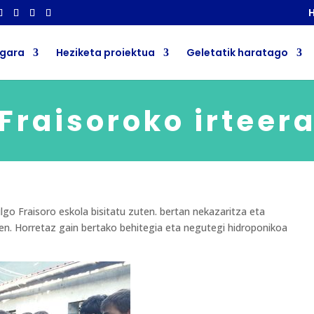
H
 gara
Heziketa proiektua
Geletatik haratago
Fraisoroko irteer
lgo Fraisoro eskola bisitatu zuten. bertan nekazaritza eta
ten. Horretaz gain bertako behitegia eta negutegi hidroponikoa