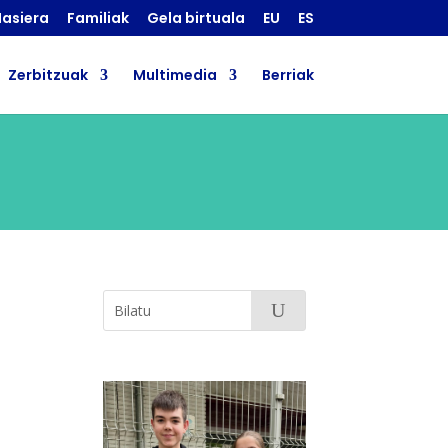
asiera
Familiak
Gela birtuala
EU
ES
Zerbitzuak
Multimedia
Berriak
a