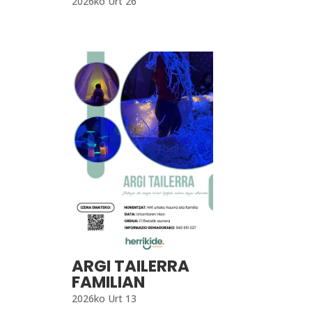
2026ko Urt 26
ARGI TAILERRA
FAMILIAN
2026ko Urt 13