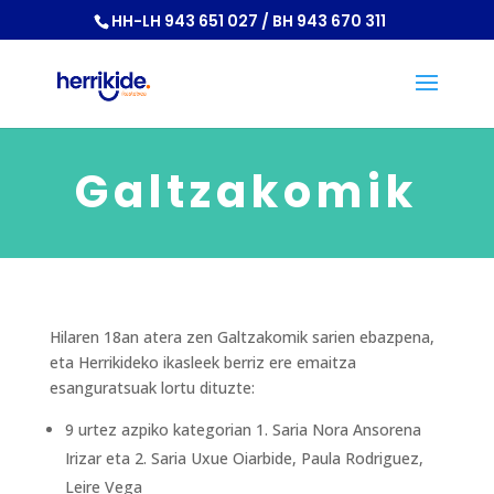
HH-LH 943 651 027 / BH 943 670 311
Galtzakomik
Hilaren 18an atera zen Galtzakomik sarien ebazpena,
eta Herrikideko ikasleek berriz ere emaitza
esanguratsuak lortu dituzte:
9 urtez azpiko kategorian 1. Saria Nora Ansorena
Irizar eta 2. Saria Uxue Oiarbide, Paula Rodriguez,
Leire Vega