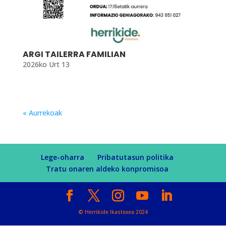
ARGI TAILERRA FAMILIAN
2026ko Urt 13
« Aurrekoak
Lege-oharra
Pribatutasun politika
Tratu onaren aldeko konpromisoa
© Herrikide Ikastexea 2024