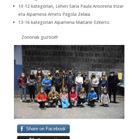
10-12 kategorian, Lehen Saria Paula Ansorena Irizar
eta Aipamena Amets Pagola Zelaia.
13-16 kategorian Aipamena Maitane Ezkerro.
Zorionak guztioi!!!
Share on Facebook