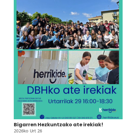
Bigarren Hezkuntzako ate irekiak!
2026ko Urt 26