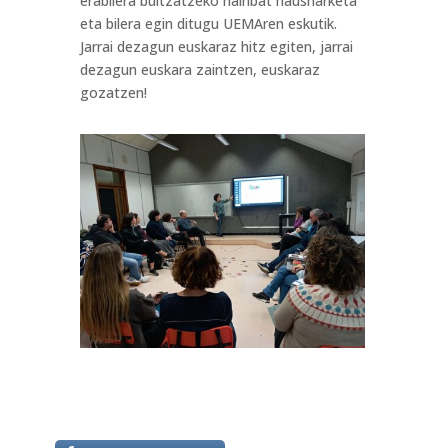
erabilera bultzatzeko hainbat hausnarketa
eta bilera egin ditugu UEMAren eskutik.
Jarrai dezagun euskaraz hitz egiten, jarrai
dezagun euskara zaintzen, euskaraz
gozatzen!