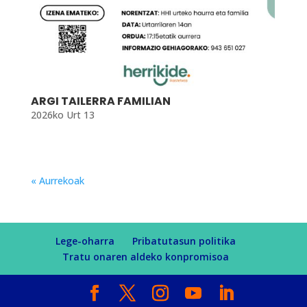
ARGI TAILERRA FAMILIAN
2026ko Urt 13
« Aurrekoak
Lege-oharra
Pribatutasun politika
Tratu onaren aldeko konpromisoa