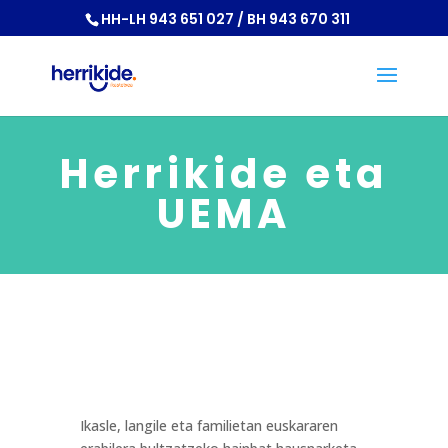
HH-LH 943 651 027 / BH 943 670 311
Herrikide eta
UEMA
Ikasle, langile eta familietan euskararen