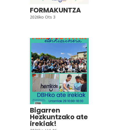
FORMAKUNTZA
2026ko Ots 3
Bigarren
Hezkuntzako ate
irekiak!