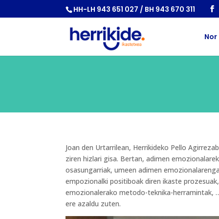
HH-LH 943 651 027 / BH 943 670 311
Nor
Joan den Urtarrilean, Herrikideko Pello Agirrez
ziren hizlari gisa. Bertan, adimen emozionalarek
osasungarriak, umeen adimen emozionalarengan
empozionalki positiboak diren ikaste prozesuak,
emozionalerako metodo-teknika-herramintak, … 
ere azaldu zuten.