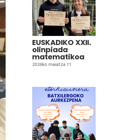
EUSKADIKO XXII.
olinpiada
matematikoa
2026ko maiatza 11