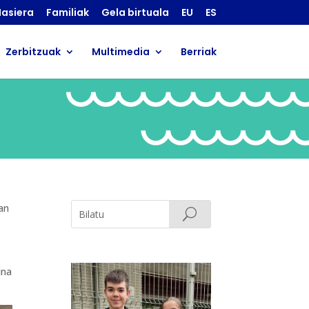
asiera
Familiak
Gela birtuala
EU
ES
Zerbitzuak
Multimedia
Berriak
an
ina