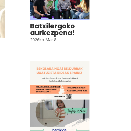
Batxilergoko
aurkezpena!
2026ko Mar 8