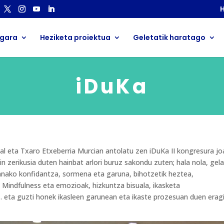
H
 gara
Heziketa proiektua
Geletatik haratago
iDuKa
abal eta Txaro Etxeberria Murcian antolatu zen iDuKa II kongresura jo
in zerikusia duten hainbat arlori buruz sakondu zuten; hala nola, gela
ako konfidantza, sormena eta garuna, bihotzetik heztea,
Mindfulness eta emozioak, hizkuntza bisuala, ikasketa
eta guzti honek ikasleen garunean eta ikaste prozesuan duen erag