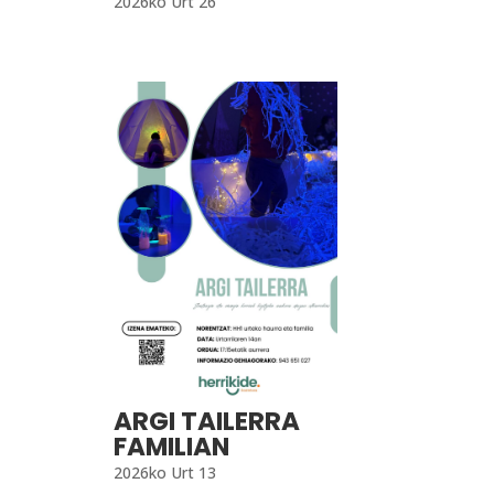
2026ko Urt 26
ARGI TAILERRA
FAMILIAN
2026ko Urt 13