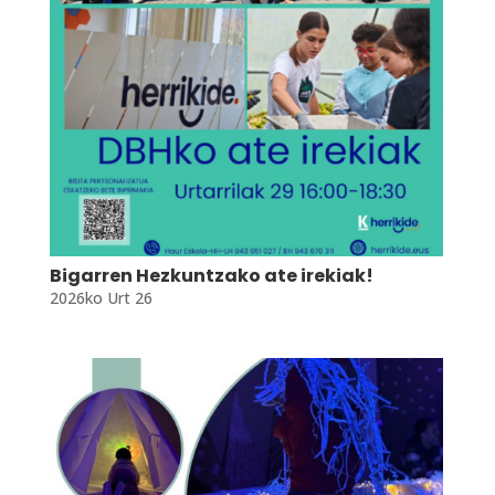
Bigarren Hezkuntzako ate irekiak!
2026ko Urt 26