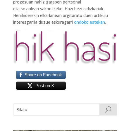
prozesuan nahiz garapen pertsonal
eta sozialean sakontzeko. Hazi hezi aldizkariak
Herrikiderekin elkarlanean argitaratu duen artikulu
interesgarria duzue eskuragarri
ondoko estekan
.
Share on Facebook
Post on X