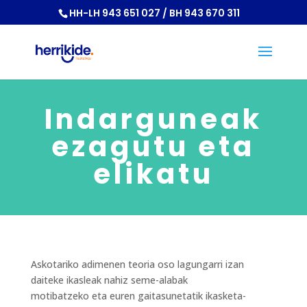
HH-LH 943 651 027 / BH 943 670 311
Indarguneak
ezagutu eta
elikatu
Askotariko adimenen teoria oso lagungarri izan
daiteke ikasleak nahiz seme-alabak
motibatzeko eta euren gaitasunetatik ikasketa-