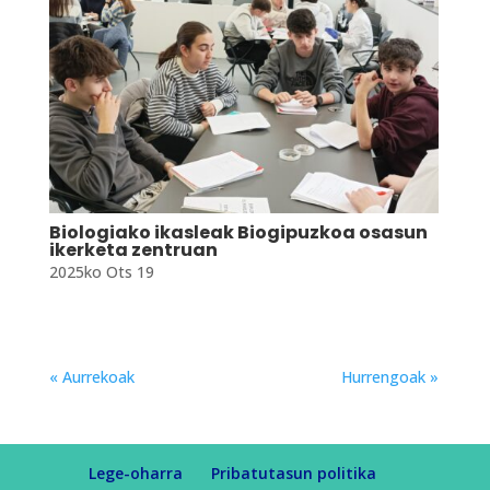
Biologiako ikasleak Biogipuzkoa osasun
ikerketa zentruan
2025ko Ots 19
« Aurrekoak
Hurrengoak »
Lege-oharra
Pribatutasun politika