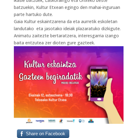
ikasle batzuek, Laskoraingo eta Orixeko beste
batzuekin, Kultur Etxean egingo den mahai-inguruan
parte hartuko dute.
Gaia Kultur eskaintzarena da eta aurretik eskoletan
landutako eta jasotako ideiak plazaratuko dizkigute.
Animatu zaitezte bertaratzera, interesgarria izango
baita entzutea zer dioten gure gazteek.
Share on Facebook