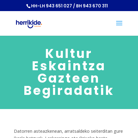
HH-LH 943 651 027 / BH 943 670 311
Kultur
Eskaintza
Gazteen
Begiradatik
Datorren asteazkenean, arratsaldeko seiterditan gure