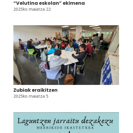
“Velutina eskolan” ekimena
2025ko maiatza 22
Zubiak eraikitzen
2025ko maiatza 5