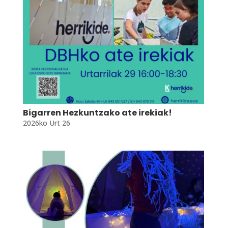
Bigarren Hezkuntzako ate irekiak!
2026ko Urt 26