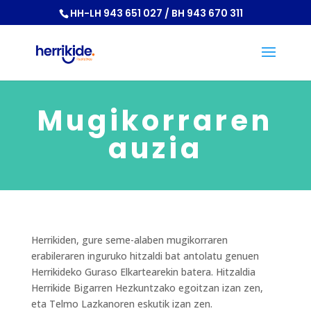
HH-LH 943 651 027 / BH 943 670 311
Mugikorraren
auzia
Herrikiden, gure seme-alaben mugikorraren
erabileraren inguruko hitzaldi bat antolatu genuen
Herrikideko Guraso Elkartearekin batera. Hitzaldia
Herrikide Bigarren Hezkuntzako egoitzan izan zen,
eta Telmo Lazkanoren eskutik izan zen.