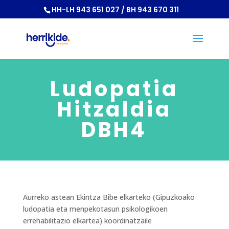
HH-LH 943 651 027 / BH 943 670 311
Ludopatia
Hitzaldia
DBH4
Aurreko astean Ekintza Bibe elkarteko (Gipuzkoako
ludopatia eta menpekotasun psikologikoen
errehabilitazio elkartea) koordinatzaile