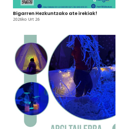
Bigarren Hezkuntzako ate irekiak!
2026ko Urt 26