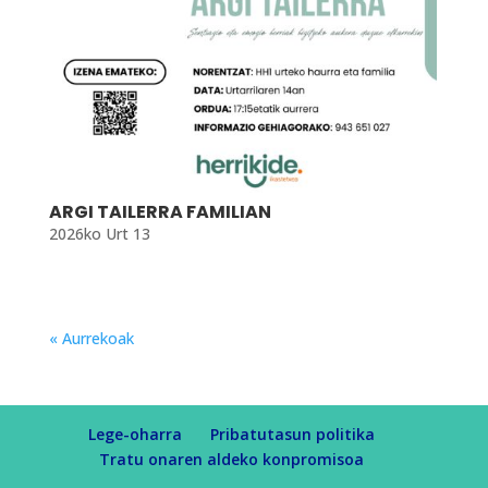
ARGI TAILERRA FAMILIAN
2026ko Urt 13
« Aurrekoak
Lege-oharra
Pribatutasun politika
Tratu onaren aldeko konpromisoa