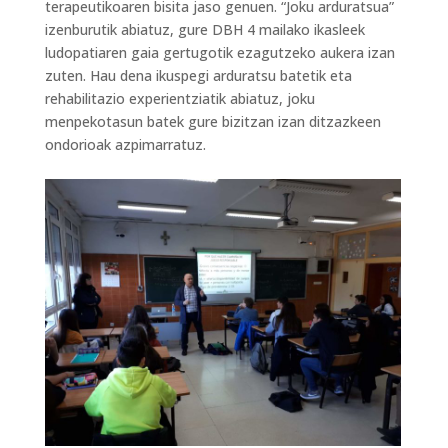
terapeutikoaren bisita jaso genuen. “Joku arduratsua”
izenburutik abiatuz, gure DBH 4 mailako ikasleek
ludopatiaren gaia gertugotik ezagutzeko aukera izan
zuten. Hau dena ikuspegi arduratsu batetik eta
rehabilitazio experientziatik abiatuz, joku
menpekotasun batek gure bizitzan izan ditzazkeen
ondorioak azpimarratuz.