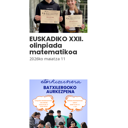
EUSKADIKO XXII.
olinpiada
matematikoa
2026ko maiatza 11