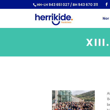
HH-LH 943 651 027 / BH 943 670 311
Nor
XIII
A
B
b