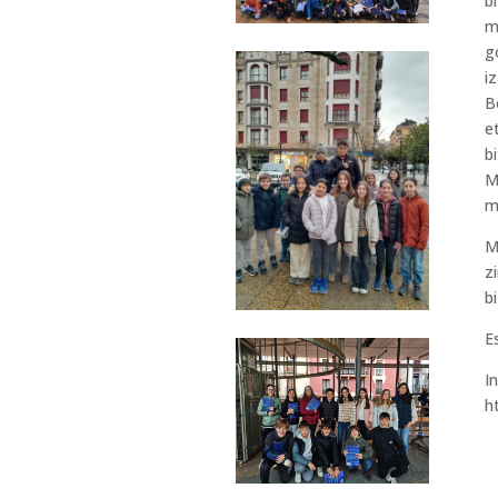
b
m
g
i
B
e
b
M
m
M
z
b
E
I
h