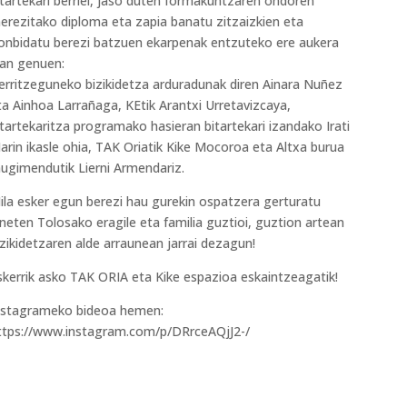
itartekari berriei, jaso duten formakuntzaren ondoren
erezitako diploma eta zapia banatu zitzaizkien eta
onbidatu berezi batzuen ekarpenak entzuteko ere aukera
zan genuen:
erritzeguneko bizikidetza arduradunak diren Ainara Nuñez
ta Ainhoa Larrañaga, KEtik Arantxi Urretavizcaya,
itartekaritza programako hasieran bitartekari izandako Irati
arin ikasle ohia, TAK Oriatik Kike Mocoroa eta Altxa burua
ugimendutik Lierni Armendariz.
ila esker egun berezi hau gurekin ospatzera gerturatu
ineten Tolosako eragile eta familia guztioi, guztion artean
izikidetzaren alde arraunean jarrai dezagun!
skerrik asko TAK ORIA eta Kike espazioa eskaintzeagatik!
nstagrameko bideoa hemen:
ttps://www.instagram.com/p/DRrceAQjJ2-/