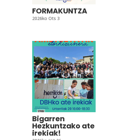
FORMAKUNTZA
2026ko Ots 3
Bigarren
Hezkuntzako ate
irekiak!