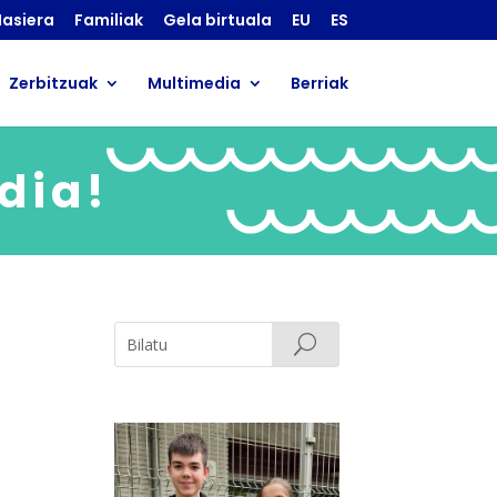
asiera
Familiak
Gela birtuala
EU
ES
Zerbitzuak
Multimedia
Berriak
ldia!