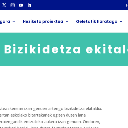
H
 gara
Heziketa proiektua
Geletatik haratago
. Bizikidetza ekita
steazkenean izan genuen artengo bizikidetza ekitaldia.
ertan eskolako bitartekariek egiten duten lana
eraiengandik entzuteko aukera izan genuen. Ondoren,