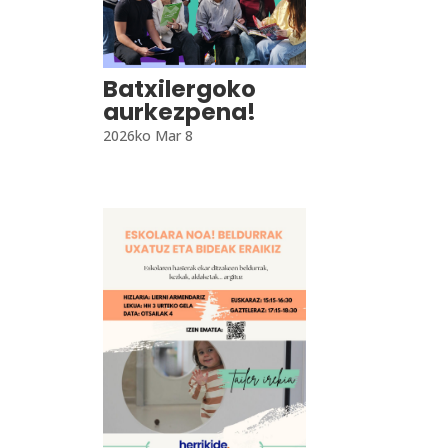
Batxilergoko
aurkezpena!
2026ko Mar 8