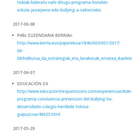
txikiak-bideratu-nahi-ditugu-programa-honekin-
eskola-jazarpena-edo-bullying-a-saihesteko
2017-06-08
Pello ZUZENDARIA BERRIAn.
http://www.berria.eus/paperekoa/1846/003/001/2017-
06-
08/helburua_da_estrategiak_eta_lanabesak_ematea_ikaslee
2017-06-07
EDUCACIÓN 3.0
http://www.educaciontrespuntocero.com/experiencias/kide
programa-convivencia-prevencion-del-bullying-ha-
desarrollado-colegio-herrikide-tolosa-
guipuzcoa/48625.html
2017-05-29