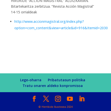
HIRUKIDE “ACCIÓN MAGISTRAL” ALDIZKARIAN.
Bitartekaritza zerbitzua. “Revista Acción Magistral”
14-15 orrialdeak
http://www.accionmagistral.org/index.php?
option=com_content&view=article&id=916&Itemid=2030
Lege-oharra
Pribatutasun politika
Tratu onaren aldeko konpromisoa
© Herrikide Ikastexea 2024