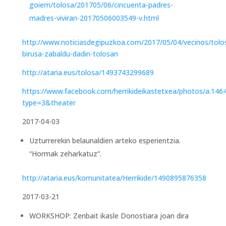
goierri/tolosa/201705/06/cincuenta-padres-
madres-viviran-20170506003549-v.html
http://www.noticiasdegipuzkoa.com/2017/05/04/vecinos/tolo
birusa-zabaldu-dadin-tolosan
http://ataria.eus/tolosa/1493743299689
https://www.facebook.com/herrikideikastetxea/photos/a.
type=3&theater
2017-04-03
Uzturrerekin belaunaldien arteko esperientzia.
“Hormak zeharkatuz”.
http://ataria.eus/komunitatea/Herrikide/1490895876358
2017-03-21
WORKSHOP: Zenbait ikasle Donostiara joan dira