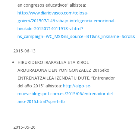
en congresos educativos” albistea:
http://www.diariovasco.com/tolosa-
goierri/201507/14/trabajo-inteligencia-emocional-
hirukide-20150714011918-v.html?
ns_campaign=WC_MS&ns_source=BT&ns_linkname=Scroll
2015-06-13
HIRUKIDEKO IRAKASLEA ETA KIROL
ARDURADUNA DEN YON GONZALEZ 2015eko
ENTRENATZAILEA IZENDATU DUTE. “Entrenador
del año 2015” albistea:
http://algo-se-
mueve.blogspot.com.es/2015/06/entrenador-del-
ano-2015.html?spref=fb
2015-05-26