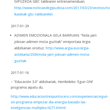
GIPUZKOA GBC taldearen entrenamenduan.
http://www.noticiasdegipuzkoa.com/2017/03/23/vecinos/tol
ikasleak-gbc-taldearekin
2017-01-29
ADIMEN EMOZIONALA GELA BARRUAN: “Nola jarri
jokoan adimen mota guztiak” erreportaia Argia
aldizkarian oroituz.
http://www.argia.eus/argia-
astekaria/2506/nola-jarri-jokoan-adimen-mota-
guztiak
2017-01-16
– “Educación 3.0” aldizkariak, Herrikideko ‘Egun ON!’
programa aipatu du.
http://www.educaciontrespuntocero.com/experiencias/egun-
on-programa-empezar-dia-energia-basado-las-
inteligencias-multiples/42714.html