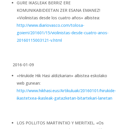
GURE IKASLEAK BERRIZ ERE
KOMUNIKABIDEETAN ZER ESANA EMANEZ!
«Violinistas desde los cuatro años» albistea:
http://www.diariovasco.com/tolosa-
goierri/201601/15/violinistas-desde-cuatro-anos-
20160115003121-v.html
2016-01-09
«Hirukide Hik Hasi aldizkarian» albistea eskolako
web gunean:
http://www.hikhasi.eus/Artikuluak/20160101/hirukide-
ikastetxea-ikasleak-gatazketan-bitartekari-lanetan
LOS POLLITOS MARTINTXO Y MERITXEL. «Os