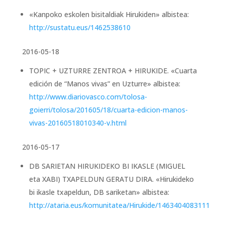
«Kanpoko eskolen bisitaldiak Hirukiden» albistea:
http://sustatu.eus/1462538610
2016-05-18
TOPIC + UZTURRE ZENTROA + HIRUKIDE. «Cuarta
edición de “Manos vivas” en Uzturre» albistea:
http://www.diariovasco.com/tolosa-
goierri/tolosa/201605/18/cuarta-edicion-manos-
vivas-20160518010340-v.html
2016-05-17
DB SARIETAN HIRUKIDEKO BI IKASLE (MIGUEL
eta XABI) TXAPELDUN GERATU DIRA. «Hirukideko
bi ikasle txapeldun, DB sariketan» albistea:
http://ataria.eus/komunitatea/Hirukide/1463404083111