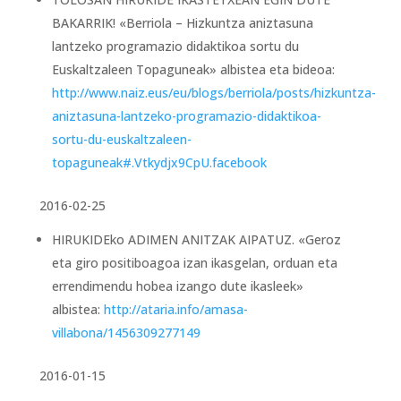
BAKARRIK! «Berriola – Hizkuntza aniztasuna
lantzeko programazio didaktikoa sortu du
Euskaltzaleen Topaguneak» albistea eta bideoa:
http://www.naiz.eus/eu/blogs/berriola/posts/hizkuntza-
aniztasuna-lantzeko-programazio-didaktikoa-
sortu-du-euskaltzaleen-
topaguneak#.Vtkydjx9CpU.facebook
2016-02-25
HIRUKIDEko ADIMEN ANITZAK AIPATUZ. «Geroz
eta giro positiboagoa izan ikasgelan, orduan eta
errendimendu hobea izango dute ikasleek»
albistea:
http://ataria.info/amasa-
villabona/1456309277149
2016-01-15