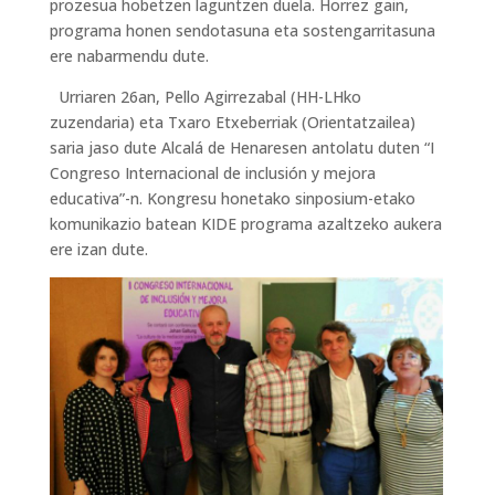
prozesua hobetzen laguntzen duela. Horrez gain,
programa honen sendotasuna eta sostengarritasuna
ere nabarmendu dute.
Urriaren 26an, Pello Agirrezabal (HH-LHko
zuzendaria) eta Txaro Etxeberriak (Orientatzailea)
saria jaso dute Alcalá de Henaresen antolatu duten “I
Congreso Internacional de inclusión y mejora
educativa”-n. Kongresu honetako sinposium-etako
komunikazio batean KIDE programa azaltzeko aukera
ere izan dute.