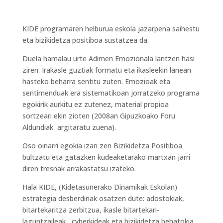
KIDE programaren helburua eskola jazarpena saihestu
eta bizikidetza positiboa sustatzea da.
Duela hamalau urte Adimen Emozionala lantzen hasi
ziren. Irakasle guztiak formatu eta ikasleekin lanean
hasteko beharra sentitu zuten. Emozioak eta
sentimenduak era sistematikoan jorratzeko programa
egokirik aurkitu ez zutenez, material propioa
sortzeari ekin zioten (2008an Gipuzkoako Foru
Aldundiak argitaratu zuena).
Oso oinarri egokia izan zen Bizikidetza Positiboa
bultzatu eta gatazken kudeaketarako martxan jarri
diren tresnak arrakastatsu izateko.
Hala KIDE, (Kidetasunerako Dinamikak Eskolan)
estrategia desberdinak osatzen dute: adostokiak,
bitartekaritza zerbitzua, ikasle bitartekari-
laguntzaileak, cyberkideak eta bizikidetza behatokia,