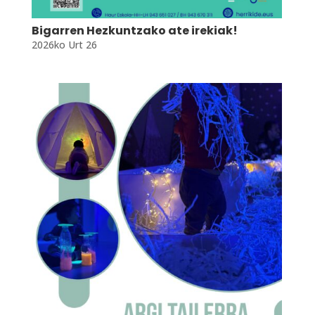
Bigarren Hezkuntzako ate irekiak!
2026ko Urt 26