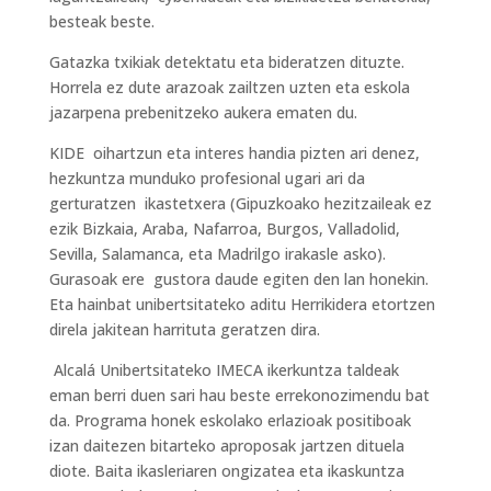
besteak beste.
Gatazka txikiak detektatu eta bideratzen dituzte.
Horrela ez dute arazoak zailtzen uzten eta eskola
jazarpena prebenitzeko aukera ematen du.
KIDE oihartzun eta interes handia pizten ari denez,
hezkuntza munduko profesional ugari ari da
gerturatzen ikastetxera (Gipuzkoako hezitzaileak ez
ezik Bizkaia, Araba, Nafarroa, Burgos, Valladolid,
Sevilla, Salamanca, eta Madrilgo irakasle asko).
Gurasoak ere gustora daude egiten den lan honekin.
Eta hainbat unibertsitateko aditu Herrikidera etortzen
direla jakitean harrituta geratzen dira.
Alcalá Unibertsitateko IMECA ikerkuntza taldeak
eman berri duen sari hau beste errekonozimendu bat
da. Programa honek eskolako erlazioak positiboak
izan daitezen bitarteko aproposak jartzen dituela
diote. Baita ikasleriaren ongizatea eta ikaskuntza