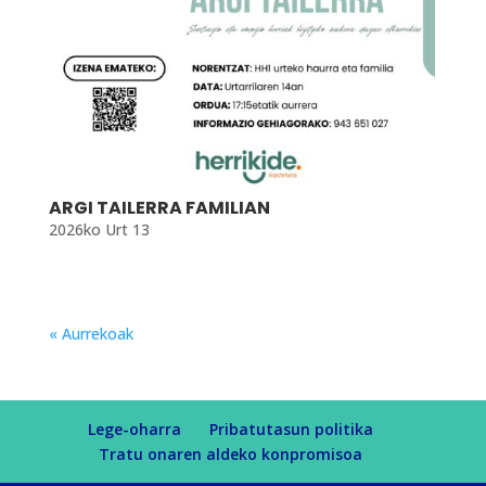
ARGI TAILERRA FAMILIAN
2026ko Urt 13
« Aurrekoak
Lege-oharra
Pribatutasun politika
Tratu onaren aldeko konpromisoa