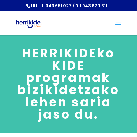
HH-LH 943 651 027 / BH 943 670 311
HERRIKIDEko
KIDE
programak
bizikidetzako
lehen saria
jaso du.